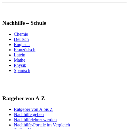
Nachhilfe – Schule
Chemie
Deutsch
Englisch
Französisch
Latein
Mathe
Physik
Spanisch
Ratgeber von A-Z
Ratgeber von A bis Z
Nachhilfe geben
Nachhilfelehrer werden
Nachhilfe-Portale im Vergleich