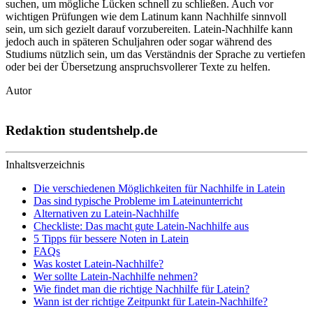
suchen, um mögliche Lücken schnell zu schließen. Auch vor
wichtigen Prüfungen wie dem Latinum kann Nachhilfe sinnvoll
sein, um sich gezielt darauf vorzubereiten. Latein-Nachhilfe kann
jedoch auch in späteren Schuljahren oder sogar während des
Studiums nützlich sein, um das Verständnis der Sprache zu vertiefen
oder bei der Übersetzung anspruchsvollerer Texte zu helfen.
Autor
Redaktion studentshelp.de
Inhaltsverzeichnis
Die verschiedenen Möglichkeiten für Nachhilfe in Latein
Das sind typische Probleme im Lateinunterricht
Alternativen zu Latein-Nachhilfe
Checkliste: Das macht gute Latein-Nachhilfe aus
5 Tipps für bessere Noten in Latein
FAQs
Was kostet Latein-Nachhilfe?
Wer sollte Latein-Nachhilfe nehmen?
Wie findet man die richtige Nachhilfe für Latein?
Wann ist der richtige Zeitpunkt für Latein-Nachhilfe?